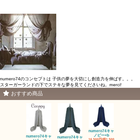
numero74のコンセプトは 子供の夢を大切にし創造力を伸ばす。。。
スターガーランドの下でステキな夢を見てくださいね。merci!
おすすめ商品
numero74キャ
ノピー<b
numero74キャ
numero74キャ
fermob 19
16,500円(税1,500