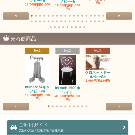
ノピー<b
ノピー<b
ワイト
円)
16,500円(税1,500
16,500円(税1,500
41,800円(税3,
円)
円)
円)
<
>
売れ筋商品
No.1
No.2
No.3
No.4
クロネットドー
ル<br>Gir
2,090円(税190円)
ヌメロ74お
み<br>N
numero74キャ
fermob 1900ホ
2,750円(税25
ノピー<b
ワイト
16,500円(税1,500
41,800円(税3,800
円)
円)
<
>
ご利用ガイド
支払い方法 / 配送方法 / 会社概要