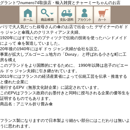
グラントワnumero74取扱店・輸入雑貨とチャーミーちゃんのお店
パリで大人気だった叔母さんの傘のお店で出会った デザイナーのギ ド
ゥ ジャンと傘職人のクリスティアンヌ夫婦。
1920年にはすでにそのブティツクで伝統の技術を使ったハンドメイド
によって 傘を製造していました。
20年後の1940年にはギ ドゥ ジャン夫婦が会社を設立。
事業が拡大しブルゴーニュ地方の「Donzy」 と呼ばれる小さな町に工
房を構え
このブランドをより国際的にするために、 1990年以降は息子のピエー
ル ドゥ ジャン夫婦に引き継がれています。
2011年にはフランスの経済産業省によって伝統工芸を伝承・推進する
と優れた企業に
発行するEPV（無形文化財企業）に認定されています。
このEPVはフランス政府のお墨付きと同時に授与される企業の優等生を
証明するものでもあります。
商品名：アニマル折り畳み傘
フランス製になりますので日本製より細かい部分にはこだわりは無いよ
うに思われます。