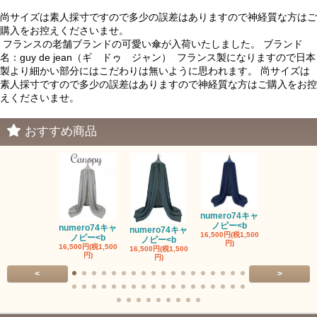
尚サイズは素人採寸ですので多少の誤差はありますので神経質な方はご
購入をお控えくださいませ。
フランスの老舗ブランドの可愛い傘が入荷いたしました。 ブランド
名：guy de jean（ギ ドゥ ジャン） フランス製になりますので日本
製より細かい部分にはこだわりは無いように思われます。 尚サイズは
素人採寸ですので多少の誤差はありますので神経質な方はご購入をお控
えくださいませ。
おすすめ商品
numero74キャ
ノピー<b
numero74キャ
numero74キャ
fermob 19
16,500円(税1,500
ノピー<b
ノピー<b
ワイト
円)
16,500円(税1,500
16,500円(税1,500
41,800円(税3,
円)
円)
円)
<
>