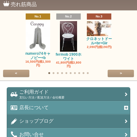
売れ筋商品
No.1
No.2
No.3
No.4
クロネットドー
ル<br>Gir
2,090円(税190円)
ヌメロ74お
み<br>N
numero74キャ
fermob 1900ホ
2,750円(税25
ノピー<b
ワイト
16,500円(税1,500
41,800円(税3,800
円)
円)
<
>
ご利用ガイド
支払い方法 / 配送方法 / 会社概要
店長について
ショップブログ
お問い合せ