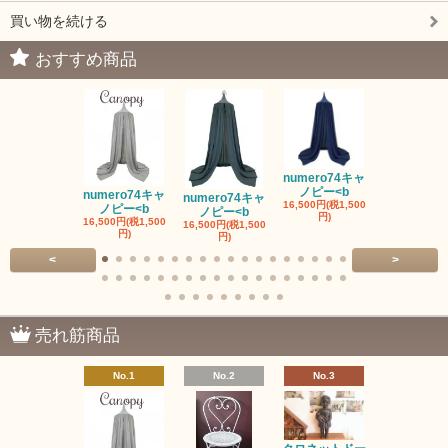
買い物を続ける
おすすめ商品
numero74キャ
ノピー<b
numero74キャ
numero74キャ
fermob 19
16,500円(税1,500
ノピー<b
ノピー<b
ワイト
円)
16,500円(税1,500
16,500円(税1,500
41,800円(税3,
円)
円)
円)
<
>
売れ筋商品
No.1
No.2
No.3
No.4