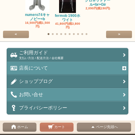
クロネットドー
ル<br>Gir
2,090円(税190円)
ヌメロ74お
み<br>N
numero74キャ
fermob 1900ホ
2,750円(税25
ノピー<b
ワイト
16,500円(税1,500
41,800円(税3,800
円)
円)
<
>
ご利用ガイド
支払い方法 / 配送方法 / 会社概要
店長について
ショップブログ
お問い合せ
プライバシーポリシー
ホーム
カート
ページ先頭へ