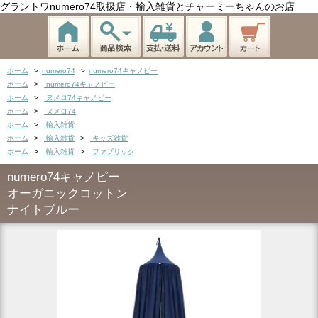
グラントワnumero74取扱店・輸入雑貨とチャーミーちゃんのお店
ホーム
>
numero74
>
numero74キャノピー
ホーム
>
numero74キャノピー
ホーム
>
ヌメロ74キャノピー
ホーム
>
ヌメロ74
ホーム
>
輸入雑貨
ホーム
>
輸入雑貨
>
キッズ雑貨
ホーム
>
輸入雑貨
>
ファブリック
numero74キャノピー
オーガニックコットン
ナイトブルー