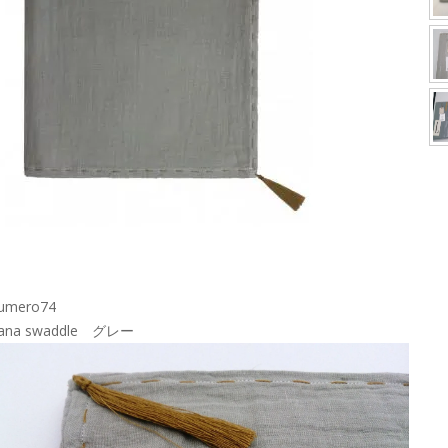
umero74
ana swaddle グレー