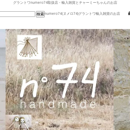
グラントワnumero74取扱店・輸入雑貨とチャーミーちゃんのお店
numero74(ヌメロ74)グラントワ輸入雑貨のお店