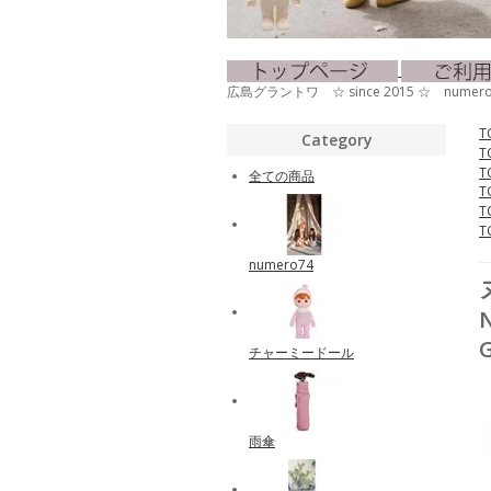
広島グラントワ ☆ since 2015 ☆ nu
T
Category
T
T
全ての商品
T
T
T
numero74
チャーミードール
雨傘