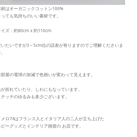
素材はオーガニックコットン100%
とっても気持ちのいい素材です。
イズ：約80cm x 約110cm
だいたいですが3～5cm位の誤差が有りますのでご理解くださいま
せ。
お部屋の電球の加減で色相いが変わって見えます。
先が折れていたり、しわにもなっています。
ステッチのゆるみも多少ございます。
ヌメロ74はフランス人とイタリア人の二人が立ち上げた
ベビーグッズとインテリア雑貨の お店です。