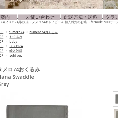
mero74(ヌメロ74)取扱店・ヌメロ74キャノピー＆ 輸入雑貨のお店 ・fermob190
OP
>
numero74
>
numero74おくるみ
OP
>
おくるみ
OP
>
baby
OP
>
ヌメロ74
OP
>
輸入雑貨
OP
>
sold out
ヌメロ74おくるみ
Nana Swaddle
Grey