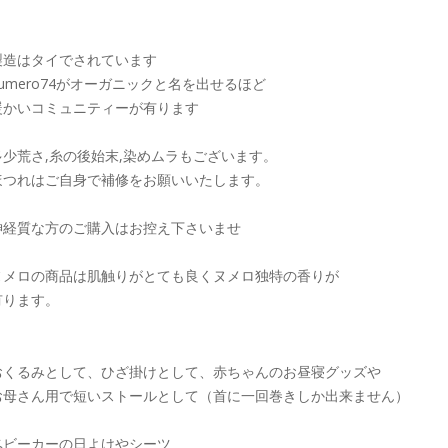
製造はタイでされています
numero74がオーガニックと名を出せるほど
暖かいコミュニティーが有ります
多少荒さ,糸の後始末,染めムラもございます。
ほつれはご自身で補修をお願いいたします。
神経質な方のご購入はお控え下さいませ
ヌメロの商品は肌触りがとても良くヌメロ独特の香りが
有ります。
おくるみとして、ひざ掛けとして、赤ちゃんのお昼寝グッズや
お母さん用で短いストールとして（首に一回巻きしか出来ません）
ベビーカーの日よけやシーツ