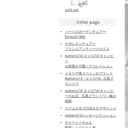
sold out
Other page
ハートのガーデンチェアー
fermob1900
ナポレオンチェアー
フランスアンティークのイス
numero74|ヌメロ74|キャノピ
ー
お部屋を可愛くデコレーション
イタリア発スペインのブランド
Numero74（ヌメロ74）広島グ
ラントワ
numero74|ヌメロ74|キャノピ
ーのお店・広島グラントワ～輸入
雑貨
☆フェルモブの活きなデザイン☆
numero74メッセージクッション
チャーミーちゃん
昭和レトロなお人形