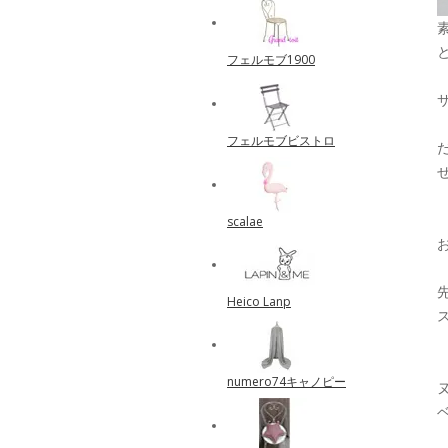
フェルモブ1900
サ
フェルモブビストロ
scalae
Heico Lanp
numero74キャノピー