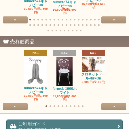
ノピー<b
numero74キャ
numero74キャ
fermob 19
16,500円(税1,500
ノピー<b
ノピー<b
ワイト
円)
16,500円(税1,500
16,500円(税1,500
41,800円(税3,
円)
円)
円)
<
>
売れ筋商品
No.1
No.2
No.3
No.4
クロネットドー
ル<br>Gir
2,090円(税190円)
ヌメロ74お
み<br>N
numero74キャ
fermob 1900ホ
2,750円(税25
ノピー<b
ワイト
16,500円(税1,500
41,800円(税3,800
円)
円)
<
>
ご利用ガイド