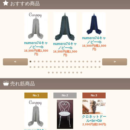
おすすめ商品
numero74キャ
ノピー<b
numero74キャ
numero74キャ
fermob 19
16,500円(税1,500
ノピー<b
ノピー<b
ワイト
円)
16,500円(税1,500
16,500円(税1,500
41,800円(税3,
円)
円)
円)
<
>
売れ筋商品
No.1
No.2
No.3
No.4
クロネットドー
ル<br>Gir
2,090円(税190円)
ヌメロ74お
み<br>N