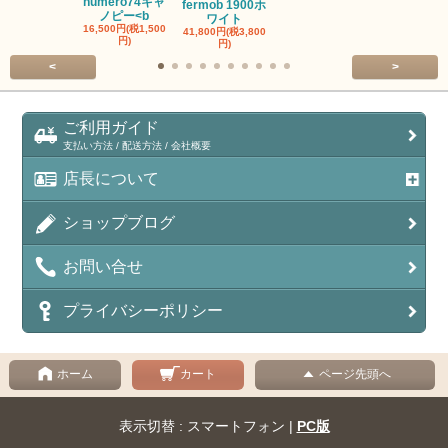
numero74キャ
fermob 1900ホ
2,750円(税25
ノピー<b
ワイト
16,500円(税1,500
41,800円(税3,800
円)
円)
<
>
ご利用ガイド
支払い方法 / 配送方法 / 会社概要
店長について
ショップブログ
お問い合せ
プライバシーポリシー
ホーム
カート
ページ先頭へ
表示切替 : スマートフォン |
PC版