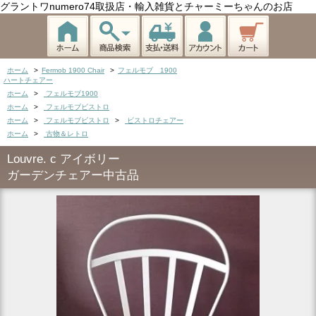
グラントワnumero74取扱店・輸入雑貨とチャーミーちゃんのお店
ホーム
>
Fermob 1900 Chair
>
フェルモブ 1900
ハートチェアー
ホーム
>
フェルモブ1900
ホーム
>
フェルモブビストロ
ホーム
>
フェルモブビストロ
>
ビストロチェアー
ホーム
>
古物＆レトロ
Louvre. c アイボリー
ガーデンチェアー中古品