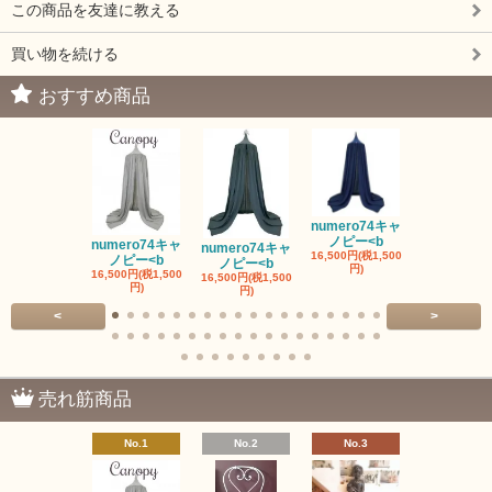
この商品を友達に教える
買い物を続ける
おすすめ商品
numero74キャ
ノピー<b
numero74キャ
numero74キャ
fermob 19
16,500円(税1,500
ノピー<b
ノピー<b
ワイト
円)
16,500円(税1,500
16,500円(税1,500
41,800円(税3,
円)
円)
円)
<
>
売れ筋商品
No.1
No.2
No.3
No.4