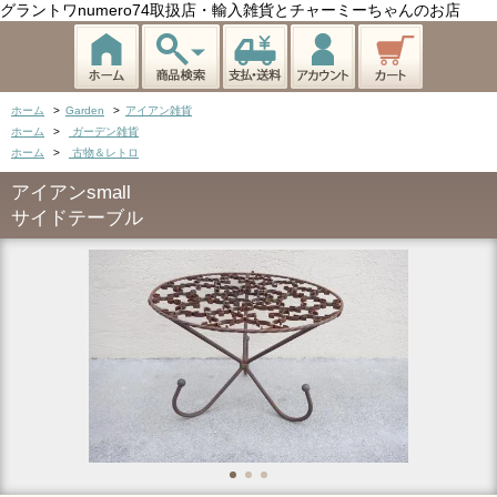
グラントワnumero74取扱店・輸入雑貨とチャーミーちゃんのお店
ホーム
>
Garden
>
アイアン雑貨
ホーム
>
ガーデン雑貨
ホーム
>
古物＆レトロ
アイアンsmall
サイドテーブル