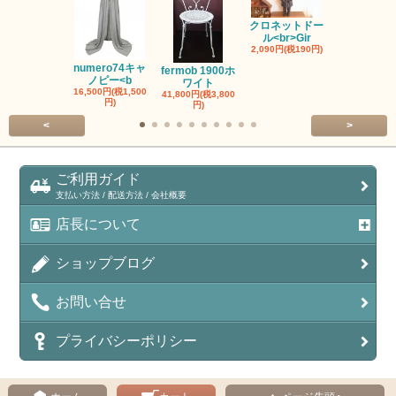
クロネットドー
ル<br>Gir
2,090円(税190円)
ヌメロ74お
み<br>N
numero74キャ
fermob 1900ホ
2,750円(税25
ノピー<b
ワイト
16,500円(税1,500
41,800円(税3,800
円)
円)
<
>
ご利用ガイド
支払い方法 / 配送方法 / 会社概要
店長について
ショップブログ
お問い合せ
プライバシーポリシー