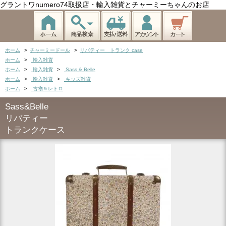
グラントワnumero74取扱店・輸入雑貨とチャーミーちゃんのお店
ホーム
>
チャーミードール
>
リバティー トランク case
ホーム
>
輸入雑貨
ホーム
>
輸入雑貨
>
Sass & Belle
ホーム
>
輸入雑貨
>
キッズ雑貨
ホーム
>
古物＆レトロ
Sass&Belle
リバティー
トランクケース