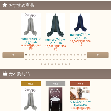
おすすめ商品
numero74キャ
ノピー<b
numero74キャ
numero74キャ
fermob 19
16,500円(税1,500
ノピー<b
ノピー<b
ワイト
円)
16,500円(税1,500
16,500円(税1,500
41,800円(税3,
円)
円)
円)
<
>
売れ筋商品
No.1
No.2
No.3
No.4
クロネットドー
ル<br>Gir
2,090円(税190円)
ヌメロ74お