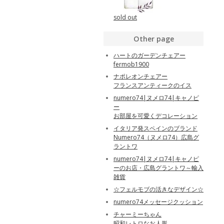
sold out
Other page
ハートのガーデンチェアー
fermob1900
ナポレオンチェアー
フランスアンティークのイス
numero74|ヌメロ74|キャノピ
ー
お部屋を可愛くデコレーション
イタリア発スペインのブランド
Numero74（ヌメロ74）広島グ
ラントワ
numero74|ヌメロ74|キャノピ
ーのお店・広島グラントワ～輸入
雑貨
☆フェルモブの活きなデザイン☆
numero74メッセージクッション
チャーミーちゃん
昭和レトロなお人形