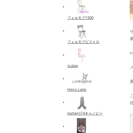
フェルモブ1900
サ
フェルモブビストロ
n
scalae
メ
Heico Lanp
numero74キャノピー