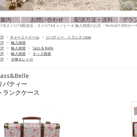
mero74(ヌメロ74)取扱店・ヌメロ74キャノピー＆ 輸入雑貨のお店 ・fermob190
OP
>
チャーミードール
>
リバティー トランク case
OP
>
輸入雑貨
OP
>
輸入雑貨
>
Sass & Belle
OP
>
輸入雑貨
>
キッズ雑貨
OP
>
古物＆レトロ
ass&Belle
リバティー
トランクケース