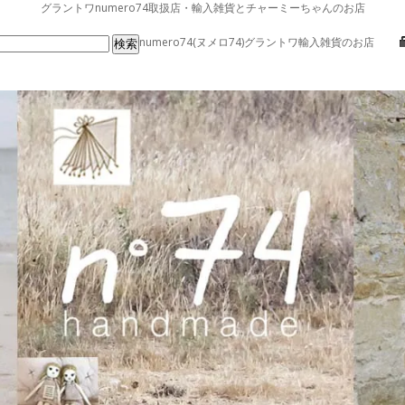
グラントワnumero74取扱店・輸入雑貨とチャーミーちゃんのお店
numero74(ヌメロ74)グラントワ輸入雑貨のお店