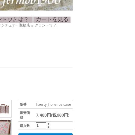
0ガーデンチェアー取扱店☆ グラントワ ☆
型番
liberty_florence.case
販売価
7,480円(税680円)
格
購入数