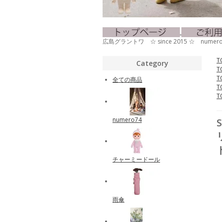
広島グラントワ ☆ since 2015 ☆ nu
T
Category
T
T
全ての商品
T
T
numero74
S
チャーミードール
雨傘