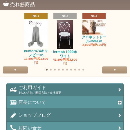
売れ筋商品
No.1
No.2
No.3
No.4
クロネットドー
ル<br>Gir
2,090円(税190円)
ヌメロ74お
み<br>N
numero74キャ
fermob 1900ホ
2,750円(税25
ノピー<b
ワイト
16,500円(税1,500
41,800円(税3,800
円)
円)
<
>
ご利用ガイド
支払い方法 / 配送方法 / 会社概要
店長について
ショップブログ
お問い合せ