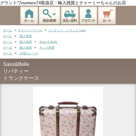
グラントワnumero74取扱店・輸入雑貨とチャーミーちゃんのお店
ホーム
>
チャーミードール
>
リバティー トランク case
ホーム
>
輸入雑貨
ホーム
>
輸入雑貨
>
Sass & Belle
ホーム
>
輸入雑貨
>
キッズ雑貨
ホーム
>
古物＆レトロ
Sass&Belle
リバティー
トランクケース