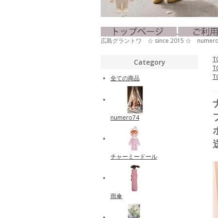
広島グラントワ ☆ since 2015 ☆ nu
T
Category
T
T
全ての商品
numero74
チャーミードール
雨傘