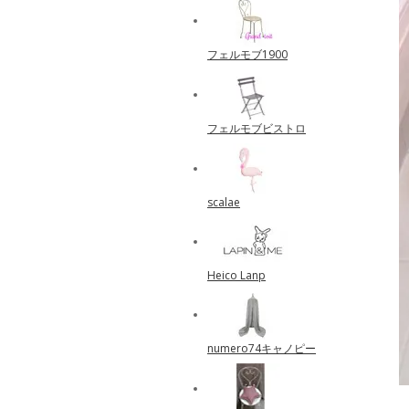
フェルモブ1900
フェルモブビストロ
scalae
Heico Lanp
numero74キャノピー