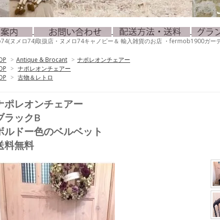
mero74(ヌメロ74)取扱店・ヌメロ74キャノピー＆ 輸入雑貨のお店 ・fermob190
OP
>
Antique & Brocant
>
ナポレオンチェアー
OP
>
ナポレオンチェアー
OP
>
古物＆レトロ
ナポレオンチェアー
ブラックB
ボルドー色のベルベット
送料無料