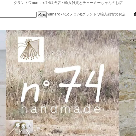
グラントワnumero74取扱店・輸入雑貨とチャーミーちゃんのお店
numero74(ヌメロ74)グラントワ輸入雑貨のお店