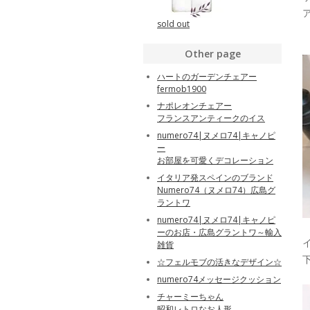
sold out
Other page
ハートのガーデンチェアー
fermob1900
ナポレオンチェアー
フランスアンティークのイス
numero74|ヌメロ74|キャノピ
ー
お部屋を可愛くデコレーション
イタリア発スペインのブランド
Numero74（ヌメロ74）広島グ
ラントワ
numero74|ヌメロ74|キャノピ
ーのお店・広島グラントワ～輸入
雑貨
☆フェルモブの活きなデザイン☆
numero74メッセージクッション
チャーミーちゃん
昭和レトロなお人形