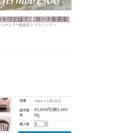
0ガーデンチェアー取扱店☆ グラントワ ☆
型番
napo.c.12b.el_b
63,800円(税5,800
販売価
格
円)
購入数