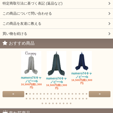
特定商取引法に基づく表記 (返品など)
この商品について問い合わせる
この商品を友達に教える
買い物を続ける
おすすめ商品
numero74キャ
ノピー<b
numero74キャ
numero74キャ
fermob 19
16,500円(税1,500
ノピー<b
ノピー<b
ワイト
円)
16,500円(税1,500
16,500円(税1,500
41,800円(税3,
円)
円)
円)
<
>