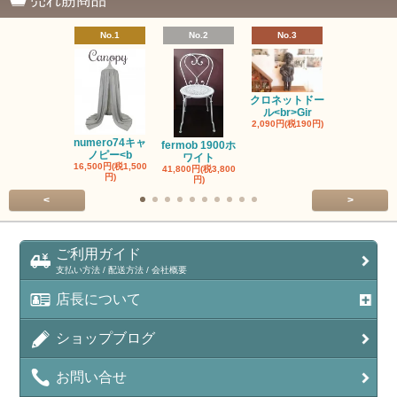
売れ筋商品
No.1
No.2
No.3
No.4
クロネットドー
ル<br>Gir
2,090円(税190円)
ヌメロ74お
み<br>N
numero74キャ
fermob 1900ホ
2,750円(税25
ノピー<b
ワイト
16,500円(税1,500
41,800円(税3,800
円)
円)
<
>
ご利用ガイド
支払い方法 / 配送方法 / 会社概要
店長について
ショップブログ
お問い合せ