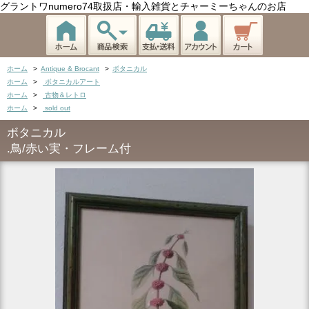
グラントワnumero74取扱店・輸入雑貨とチャーミーちゃんのお店
ホーム
>
Antique & Brocant
>
ボタニカル
ホーム
>
ボタニカルアート
ホーム
>
古物＆レトロ
ホーム
>
sold out
ボタニカル
.鳥/赤い実・フレーム付