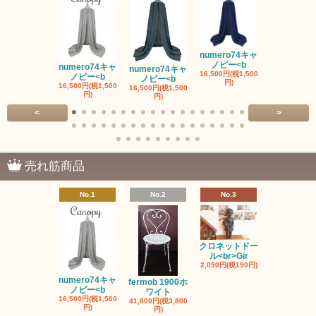
numero74キャ
ノピー<b
numero74キャ
numero74キャ
fermob 19
16,500円(税1,500
ノピー<b
ノピー<b
ワイト
円)
16,500円(税1,500
16,500円(税1,500
41,800円(税3,
円)
円)
円)
<
>
売れ筋商品
No.1
No.2
No.3
No.4
クロネットドー
ル<br>Gir
2,090円(税190円)
ヌメロ74お
み<br>N
numero74キャ
fermob 1900ホ
2,750円(税25
ノピー<b
ワイト
16,500円(税1,500
41,800円(税3,800
円)
円)